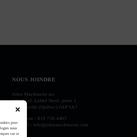
NOUS JOINDRE
Jolex Machinerie inc
171, boul. Labbé Nord, porte 1
Victoriaville (Québec) G6P 1A7
Téléphone :
819 758-4405
 cookies pour
Courriel :
info@jolexmachinerie.com
ologies nous
niques sur ce