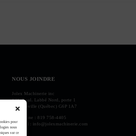
NOUS JOINDRE
Jolex Machinerie inc
171, boul. Labbé Nord, porte 1
Victoriaville (Québec) G6P 1A7
Téléphone :
819 758-4405
 cookies pour
Courriel :
info@jolexmachinerie.com
ologies nous
niques sur ce